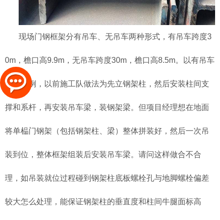
现场门钢框架分有吊车、无吊车两种形式，有吊车跨度3
0m，檐口高9.9m，无吊车跨度30m，檐口高8.5m。以有吊车
门钢为例，以前施工队做法为先立钢架柱，然后安装柱间支
撑和系杆，再安装吊车梁，装钢架梁。但项目经理想在地面
将单榀门钢架（包括钢架柱、梁）整体拼装好，然后一次吊
装到位，整体框架组装后安装吊车梁。请问这样做合不合
理，如吊装就位过程碰到钢架柱底板螺栓孔与地脚螺栓偏差
较大怎么处理，能保证钢架柱的垂直度和柱间牛腿面标高