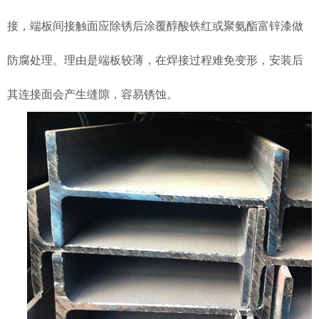
接，端板间接触面应除锈后涂覆醇酸铁红或聚氨酯富锌漆做
防腐处理。理由是端板较薄，在焊接过程难免变形，安装后
其连接面会产生缝隙，容易锈蚀。