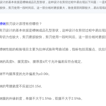
设计的基本依据是槽钢成品孔型形状，这种设计在剪切过程中易出现以下问题：一是
较快，剪刃使用一段时间后。这一部分相对磨损量大，致使肩部间隙较大，易出现塌
槽钢
剪刃设计原理有些哪些？
剪刃设计的基本依据是槽钢成品孔型形状，这种设计在剪切过程中易出现
剪切力也较大，剪刃磨损较快，剪刃使用一段时间后。这一部分相对磨损
槽钢性能的检验项目主要为拉伸试验和弯曲试验，指标包括屈服点、抗拉
钢的高度h、腿宽度b、腰厚度d尺寸允许偏差应符合规定。
钢平均腿厚度的允许偏差为±0.06t。
钢的弯腰挠度不应超过0.15d。
钢腿的外缘斜度，单腿不大于1.5%b，双腿不大于2.5%b。