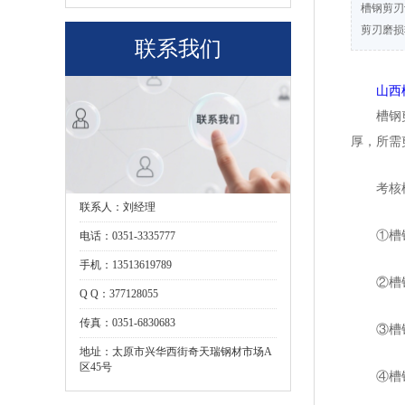
槽钢剪刃
剪刃磨损
联系我们
山西
槽钢
厚，所需
考核
联系人：刘经理
①槽
电话：0351-3335777
手机：13513619789
②槽
Q Q：377128055
传真：0351-6830683
③槽
地址：太原市兴华西街奇天瑞钢材市场A
区45号
④槽