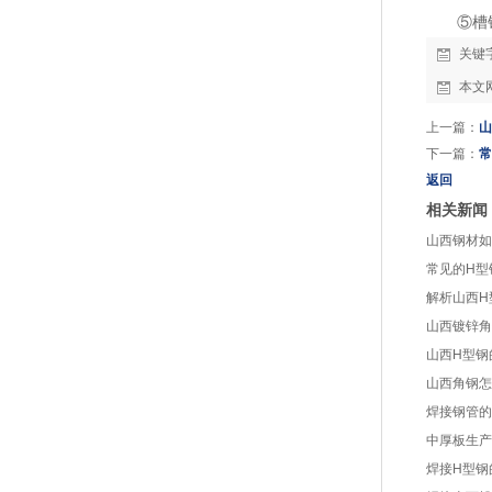
⑤槽
关键
本文
上一篇：
山
下一篇：
常
返回
相关新闻
山西钢材如
常见的H型
解析山西H
山西镀锌角
山西H型钢
山西角钢怎
焊接钢管的
中厚板生产
焊接H型钢