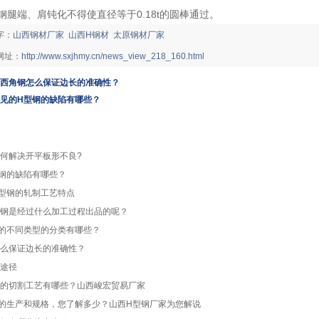
钢腿端、肩钝化不得使直径等于0.18t的圆棒通过。
字：
山西钢材厂家
山西H钢材
太原钢材厂家
网址：
http://www.sxjhmy.cn/news_view_218_160.html
西角钢怎么保证边长的准确性？
见的H型钢的缺陷有哪些？
何解决开平板形不良?
钢的缺陷有哪些？
型钢的轧制工艺特点
钢是经过什么加工过程出品的呢？
的不同类型的分类有哪些？
么保证边长的准确性？
途径
的切割工艺有哪些？山西峻宏贸易厂家
的生产和规格，您了解多少？山西H型钢厂家为您解说